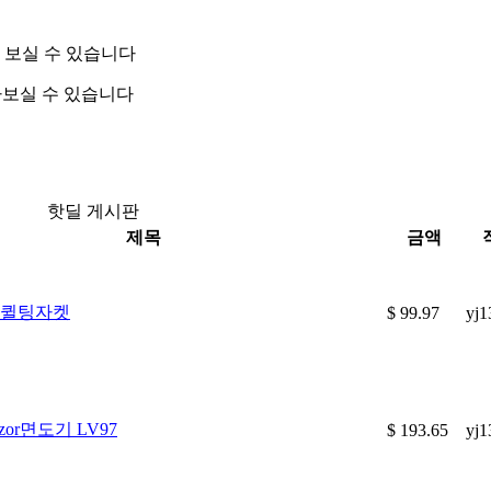
 보실 수 있습니다
아보실 수 있습니다
핫딜 게시판
제목
금액
 퀼팅자켓
$ 99.97
yj1
or면도기 LV97
$ 193.65
yj1