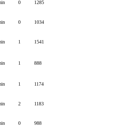
min
0
1285
min
0
1034
min
1
1541
min
1
888
min
1
1174
min
2
1183
min
0
988