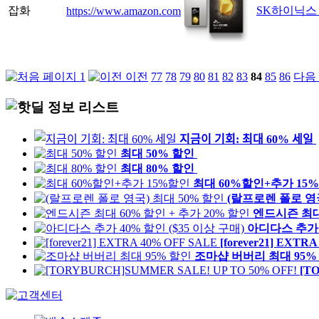
잡화
SK하이닉스 골
https://www.amazon.com
1
이전
77
78
79
80
81
82
83
84
85
86
다음
지금이 기회: 최대 60% 세일
최대 50% 할인
최대 80% 할인
최대 60%할인+추가 15
(랄프로렌 폴로 영국
엔드시즌 최대 
아디다스 추가 4
[forever21] EXTR
조마샵 버버리 최대 95%
[T