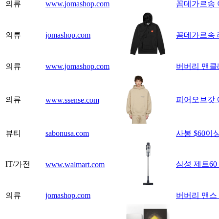
의류
www.jomashop.com
꼼데가르송 
의류
jomashop.com
꼼데가르송 
의류
www.jomashop.com
버버리 맨클래
의류
피어오브갓 
www.ssense.com
뷰티
sabonusa.com
사봉 $60이상 
IT/가전
삼성 제트6
www.walmart.com
의류
jomashop.com
버버리 맨스