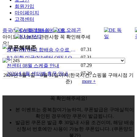
회원가입
마이페이지
고객센터
중국(WH)센터 합배송 수수료 안내
아이포터 서비스 관련사항 꼭 확인해주세
요!
07.31
중국(WH)센터 합배송 수수료 안내
07.31
8/1 입항 미국(NJ)센터 OFF-LOAD 안내
07.29
전센터 08월 스케줄 안내
07.29
2026년 8월 센터별 휴무 안내
2026년 8월 1일 ~ 8월 31일까지
(한국시간, 쇼핑몰 구매시점 기
more +
준)
꼭 확인해주세요!
본 이벤트는 중복참여가능하며, 쿠폰발급은 구매실적이
확인된 경우에만 쿠폰이 발급됩니다.
발급된 쿠폰은 발급 후 30일내 사용 조건이며, 해당 배송
신청서 번호에만 사용이 가능한 쿠폰입니다. (쿠폰양도
불가)