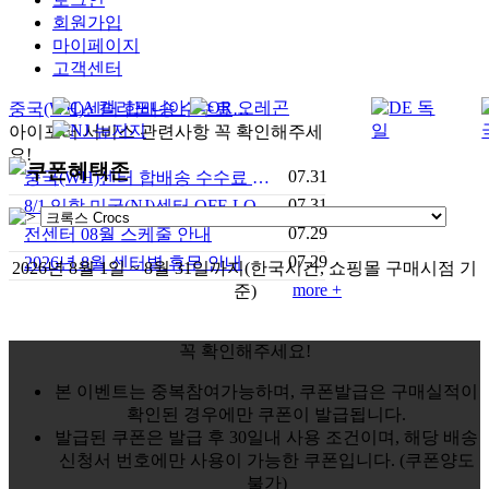
회원가입
마이페이지
고객센터
중국(WH)센터 합배송 수수료 안내
아이포터 서비스 관련사항 꼭 확인해주세
요!
07.31
중국(WH)센터 합배송 수수료 안내
07.31
8/1 입항 미국(NJ)센터 OFF-LOAD 안내
07.29
전센터 08월 스케줄 안내
07.29
2026년 8월 센터별 휴무 안내
2026년 8월 1일 ~ 8월 31일까지
(한국시간, 쇼핑몰 구매시점 기
more +
준)
꼭 확인해주세요!
본 이벤트는 중복참여가능하며, 쿠폰발급은 구매실적이
확인된 경우에만 쿠폰이 발급됩니다.
발급된 쿠폰은 발급 후 30일내 사용 조건이며, 해당 배송
신청서 번호에만 사용이 가능한 쿠폰입니다. (쿠폰양도
불가)